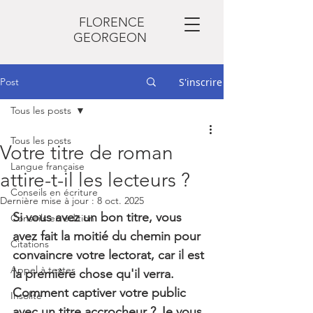
FLORENCE
GEORGEON
Post
S'inscrire
Tous les posts
Tous les posts
Votre titre de roman
Langue française
attire-t-il les lecteurs ?
Conseils en écriture
Dernière mise à jour :
8 oct. 2025
Si vous avez un bon titre, vous 
Conseils en édition
avez fait la moitié du chemin pour 
Citations
convaincre votre lectorat, car il est 
Appel à textes
la première chose qu'il verra. 
Comment captiver votre public 
Insolite
avec un titre accrocheur ? Je vous 