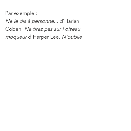
Par exemple :
Ne le dis à personne...
 d'Harlan 
Coben, 
Ne tirez pas sur l'oiseau 
moqueur 
d'Harper Lee, 
N'oublie 
jamais 
de Nora Robert, 
Pars vite et 
reviens tard 
de Fred Vargas.
En conclusion
Vous pouvez garder à l'esprit que 
le titre est une promesse que vous 
faites au lectorat.
 La promesse de 
l'emporter et de lui faire vivre une 
expérience intellectuelle et 
émotionnelle unique. Si vous avez 