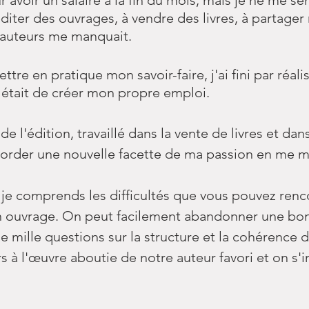
ur avoir un salaire à la fin du mois, mais je ne me s
éditer des ouvrages, à vendre des livres, à partage
s auteurs me manquait.
tre en pratique mon savoir-faire, j'ai fini par réal
 était de créer mon propre emploi.
 l'édition, travaillé dans la vente de livres et dans
border une nouvelle facette de ma passion en me me
t je comprends les difficultés que vous pouvez ren
'un ouvrage. On peut facilement abandonner une bon
 mille questions sur la structure et la cohérence d
s à l'œuvre aboutie de notre auteur favori et on s'i