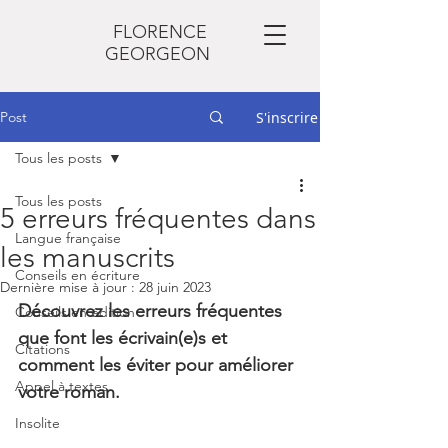
FLORENCE
GEORGEON
Post
S'inscrire
Tous les posts
Tous les posts
5 erreurs fréquentes dans
Langue française
les manuscrits
Conseils en écriture
Dernière mise à jour :
28 juin 2023
Découvrez les erreurs fréquentes 
Conseils en édition
que font les écrivain(e)s et 
Citations
comment les éviter pour améliorer 
Appel à textes
votre roman.
Insolite