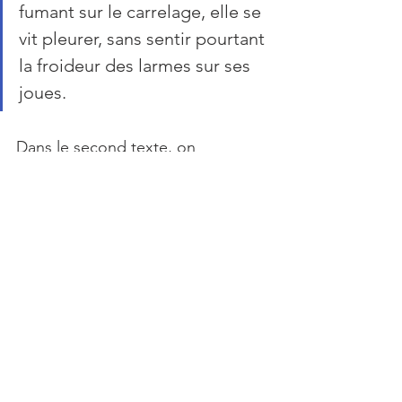
fumant sur le carrelage, elle se 
vit pleurer, sans sentir pourtant 
la froideur des larmes sur ses 
joues.
Dans le second texte, on 
décompose l'action, on met 
l'accent sur les réactions du 
personnage et on s'intéresse à 
son comportement. On prend le 
temps de décrire l'instant de façon 
vivante et immersive. De cette 
manière, le lectorat comprend 
l'état d'esprit du personnage sans 
que l'auteur ait besoin de lui 
expliquer.